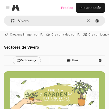
Magnific
Precios
Iniciar sesión
Close menu
Borrar
Buscar
Crea una imagen con IA
Crea un vídeo con IA
Crea un icono 
Vectores de Vivero
Vectores
Filtros