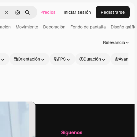
Precios
Iniciar sesión
Registrarse
Borrar
Buscar por imagen
Buscar
ación
Movimiento
Decoración
Fondo de pantalla
Diseño gráfic
Relevancia
Orientación
FPS
Duración
Avanzad
l
Empresa
Síguenos