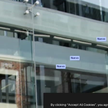
eativa para dirigir tu mejor
Spaces
Academy
 un millón de suscriptores
Asistente de IA
Documentación
, empresas, agencias y
Generador de
Soporte
imágenes
Términos de uso
Generador de
Política de
vídeos
privacidad
Texto a voz
Originales
Nuevo
Contenido de
Política de cooki
stock
Centro de
MCP para
confianza
Nuevo
Claude/ChatGPT
Afiliados
Agentes
Nuevo
Empresas
API
App móvil
Todas las
herramientas
-
2026
Freepik Company S.L.U.
Todos los derechos reservados
.
By clicking “Accept All Cookies”, you ag