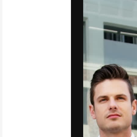
La plataforma cr
trabajo. Más de
entre creativos
estudios.
Español
Premium
Premium
Premium
Premium
Premium
Premium
Premium
Premium
Premium
Premium
Premium
Premium
Premium
Premium
Premium
Premium
Premium
Premium
Premium
Premium
Premium
Premium
Premium
Premium
Premium
Premium
Premium
Premium
Premium
Premium
Premium
Premium
Premium
Premium
Premium
Premium
Premium
Premium
Premium
Premium
Premium
Premium
Premium
Premium
Premium
Premium
Premium
Premium
Premium
Premium
Premium
Premium
Premium
Premium
Premium
Premium
Premium
Premium
Premium
Premium
Premium
Premium
Premium
Premium
Premium
Premium
Generado por IA
Generado por IA
Generado por IA
Generado por IA
Generado por IA
Copyright © 2010