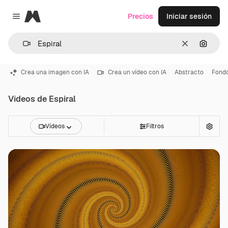
Magnific
Precios
Iniciar sesión
Close menu
Borrar
Buscar
Crea una imagen con IA
Crea un vídeo con IA
Abstracto
Fond
Vídeos de Espiral
Vídeos
Filtros