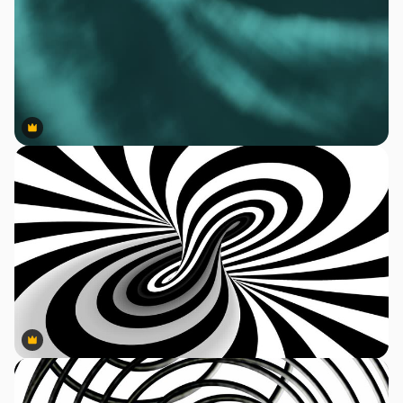
Premium
Premium
Premium
Premium