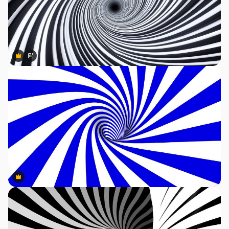
Premium
Premium
Generado por IA
Premium
Premium