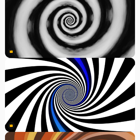
Premium
Premium
Premium
Premium