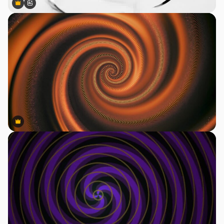
Premium
Premium
Generado por IA
Premium
Premium