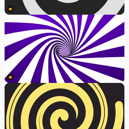
Premium
Premium
Premium
Premium