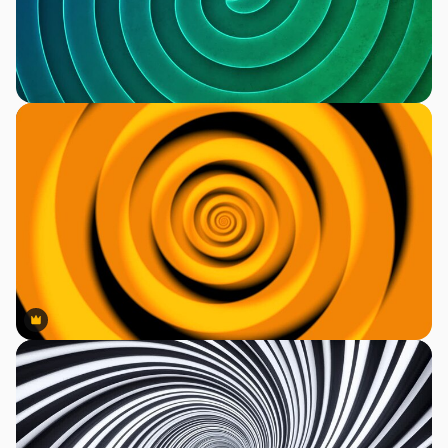
Premium
Premium