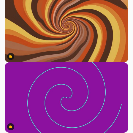
Premium
Premium
Premium
Premium