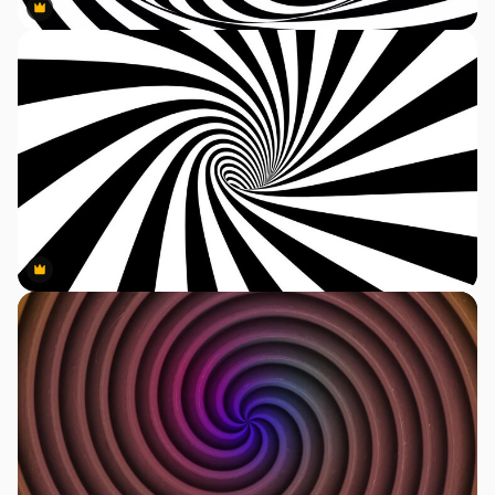
Premium
Premium
Premium
Premium