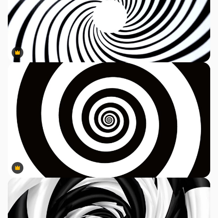
Premium
Premium
Premium
Premium