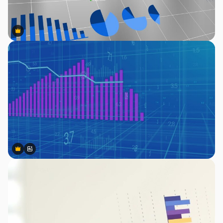
Premium
Premium
Premium
Premium
Generado por IA