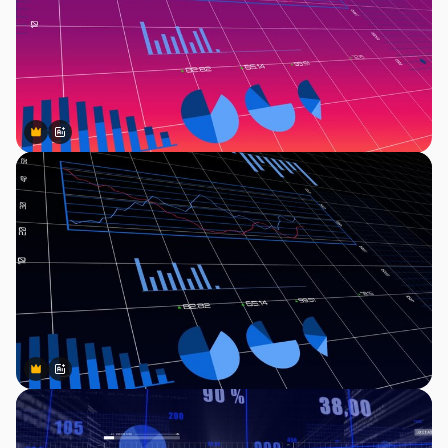
Premium
Premium
Generado por IA
Premium
Premium
Generado por IA