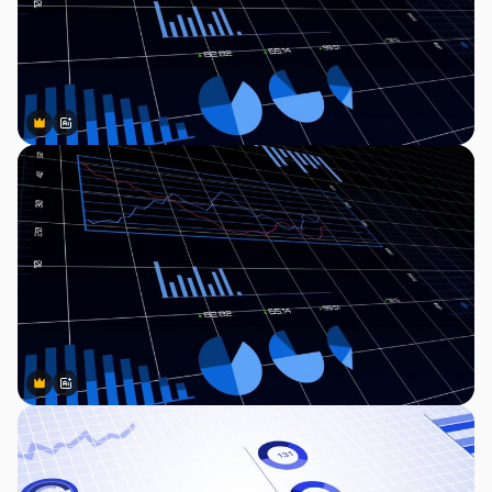
Premium
Premium
Generado por IA
Premium
Premium
Generado por IA