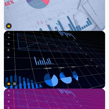
Premium
Premium
Premium
Premium
Generado por IA