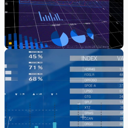
Premium
Premium