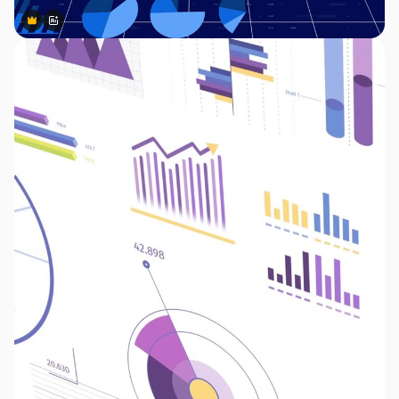
Premium
Premium
Generado por IA