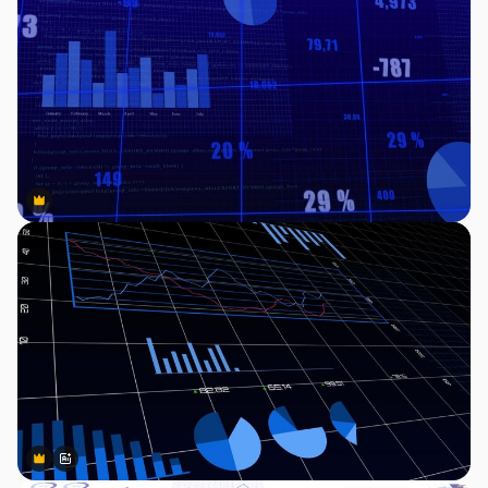
Premium
Premium
Premium
Premium
Generado por IA