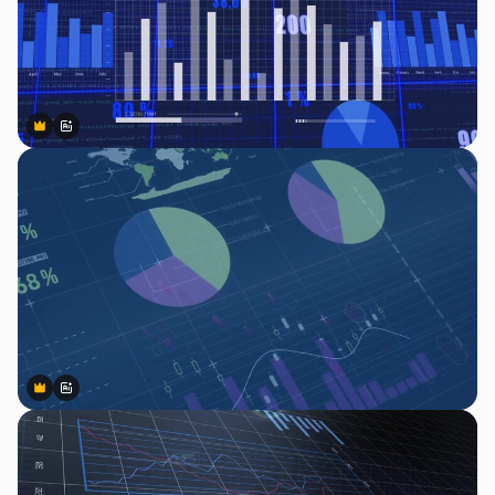
Premium
Premium
Generado por IA
Premium
Premium
Generado por IA