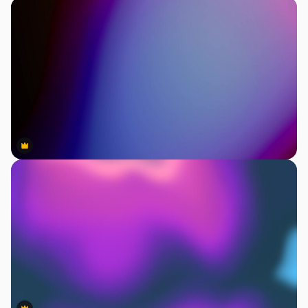
Premium
Premium