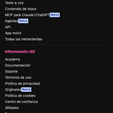
Texto a voz
Contenido de stock
MCP para Claude/ChatGPT
Nuevo
Agentes
Nuevo
API
App móvil
Todas las herramientas
Información útil
Academy
Documentación
Soporte
Términos de uso
Política de privacidad
Originales
Nuevo
Política de cookies
Centro de confianza
Afiliados