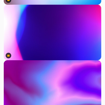
Premium
Premium
Premium
Premium