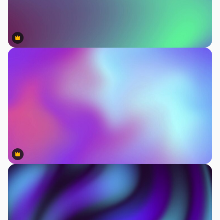
Premium
Premium
Premium
Premium