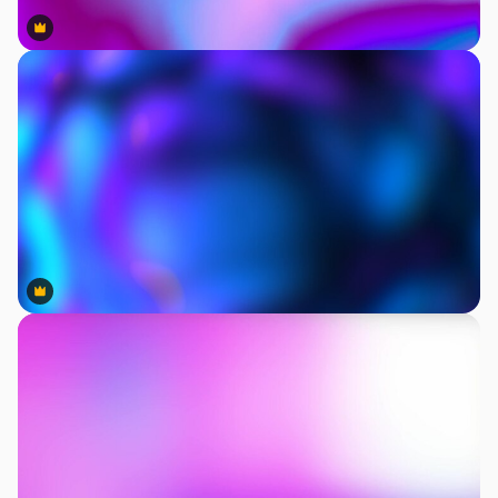
Premium
Premium
Premium
Premium