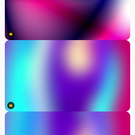
Premium
Premium
Premium
Premium