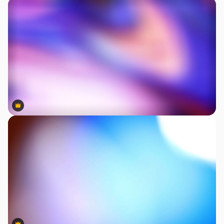
Premium
Premium