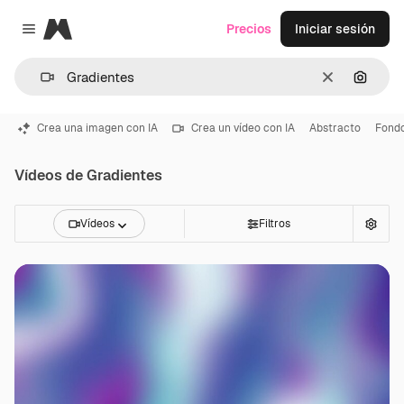
Magnific
Precios
Iniciar sesión
Close menu
Borrar
Buscar
Crea una imagen con IA
Crea un vídeo con IA
Abstracto
Fond
Vídeos de Gradientes
Vídeos
Filtros