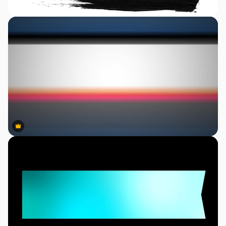
Premium
Premium