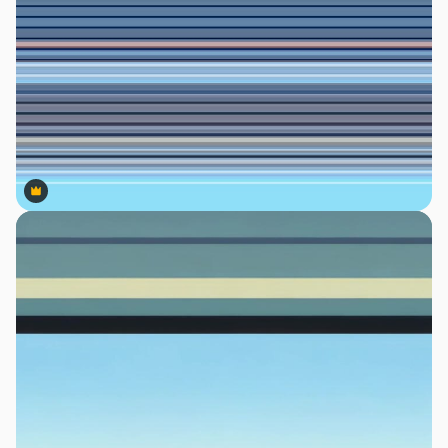
Premium
Premium