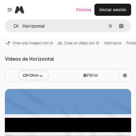
Magnific
Precios
Iniciar sesión
Close menu
Borrar
Buscar
Crea una imagen con IA
Crea un vídeo con IA
Abstracto
Fond
Vídeos de Horizontal
Vídeos
Filtros