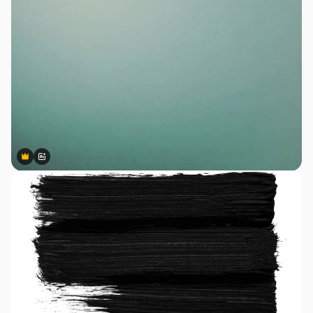
Premium
Premium
Generado por IA