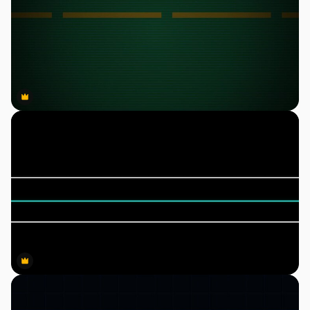
Premium
Premium
Premium
Premium