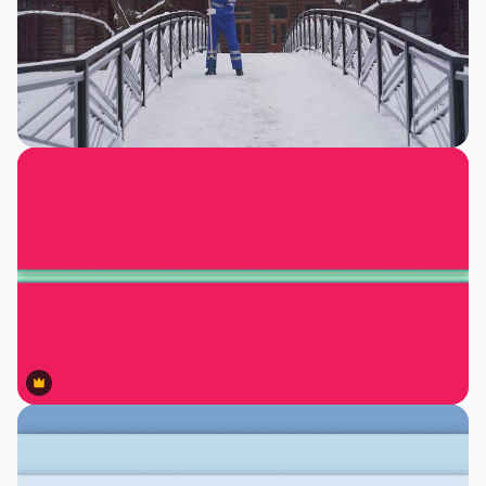
Premium
Premium