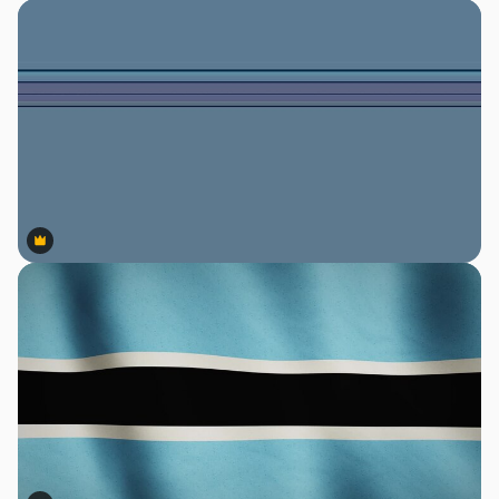
Premium
Premium