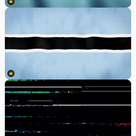
Premium
Premium
Premium
Premium