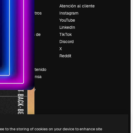
Precios
Atención al cliente
Sobre nosotros
Instagram
Reviews
YouTube
Empleo
LinkedIn
Tendencias de
TikTok
búsqueda
Discord
Blog
X
es
Eventos
Reddit
Slidesgo
Vender contenido
Sala de prensa
¿Buscas
magnific.ai?
ree to the storing of cookies on your device to enhance site