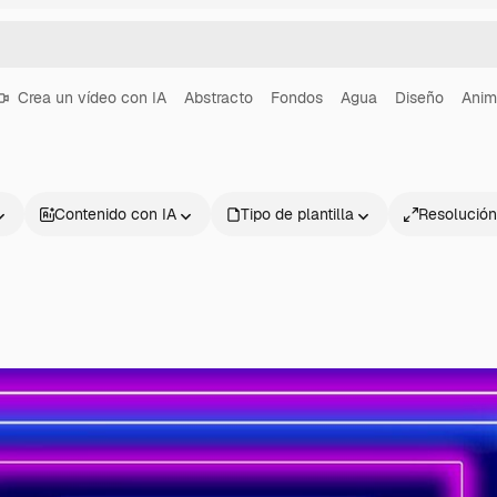
Crea un vídeo con IA
Abstracto
Fondos
Agua
Diseño
Anim
Contenido con IA
Tipo de plantilla
Resolución
Productos
Información úti