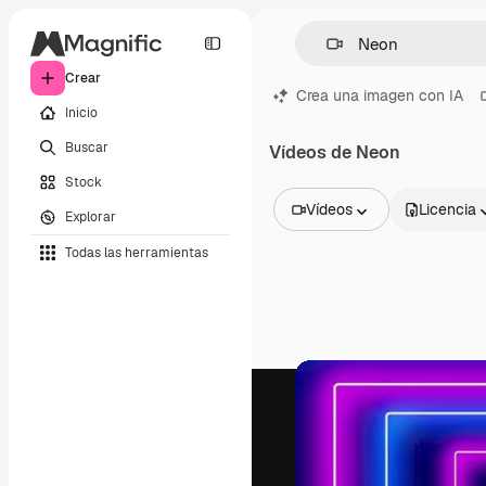
Crear
Crea una imagen con IA
Inicio
Buscar
Vídeos de Neon
Stock
Vídeos
Licencia
Explorar
Todas las imágenes
Todas las herramientas
Vectores
Ilustraciones
Fotos
PSD
Plantillas
Mockups
Vídeos
Clips de vídeo
Motion graphics
Plantillas de vídeos
Iconos
Modelos 3D
Fuentes