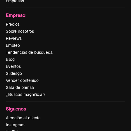
Empresas
Empresa
Precios
Sobre nosotros
Reviews
Empleo
Tendencias de búsqueda
Blog
Eventos
Slidesgo
Vender contenido
Sala de prensa
¿Buscas magnific.ai?
Síguenos
Atención al cliente
Instagram