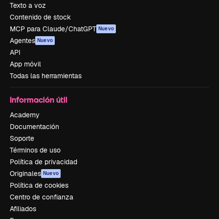
Texto a voz
Contenido de stock
MCP para Claude/ChatGPT
Nuevo
Agentes
Nuevo
API
App móvil
Todas las herramientas
Información útil
Academy
Documentación
Soporte
Términos de uso
Política de privacidad
Originales
Nuevo
Política de cookies
Centro de confianza
Afiliados