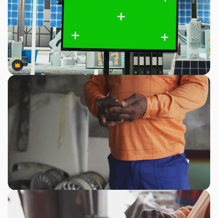
Premium
Premium