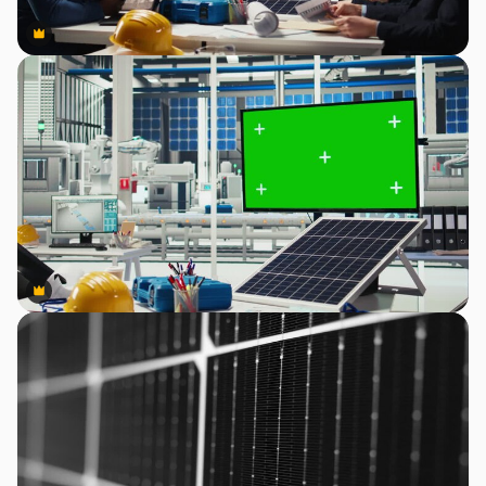
Premium
Premium
Premium
Premium