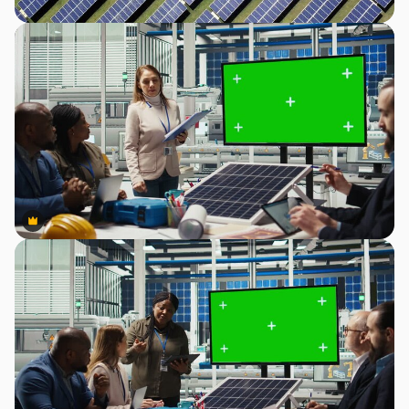
Premium
Premium