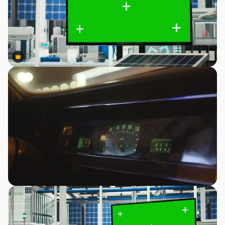
Premium
Premium