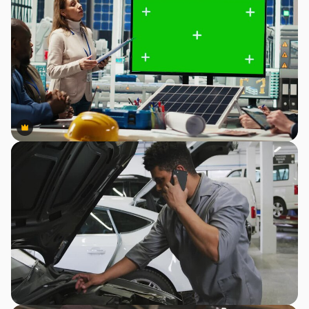
Premium
Premium