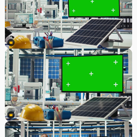
Premium
Premium
Premium
Premium