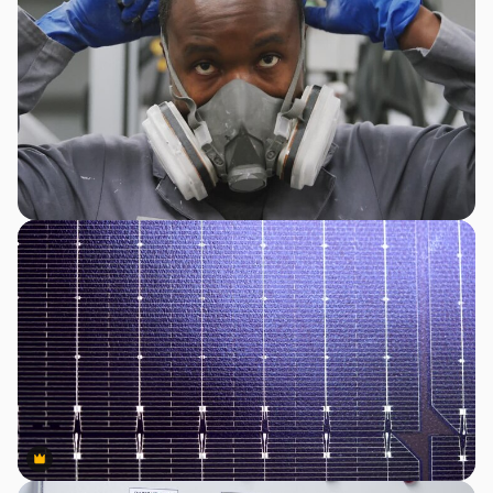
Premium
Premium