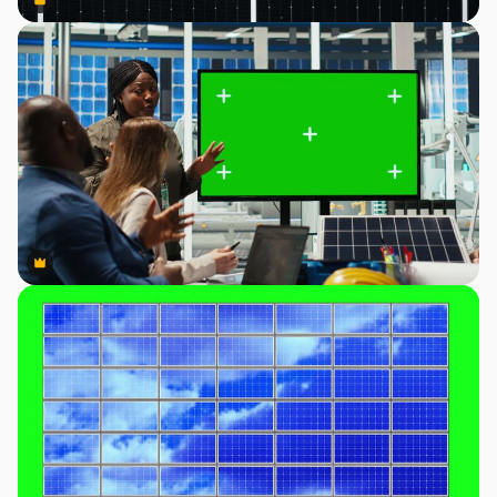
Premium
Premium
Premium
Premium