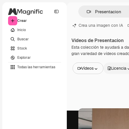
Crear
Crea una imagen con IA
Inicio
Buscar
Vídeos de Presentacion
Esta colección te ayudará a dar
Stock
gran variedad de vídeos creado
Explorar
Todas las herramientas
Vídeos
Licencia
Todas las imágenes
Vectores
Ilustraciones
Fotos
PSD
Plantillas
Mockups
Vídeos
Clips de vídeo
Motion graphics
Plantillas de vídeos