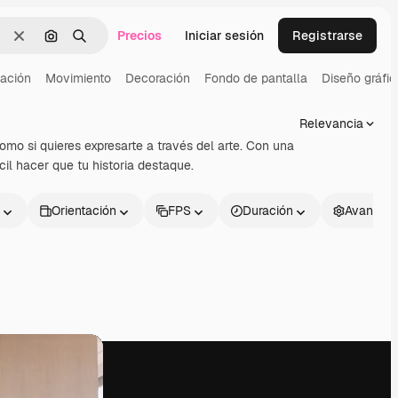
Precios
Iniciar sesión
Registrarse
Borrar
Buscar por imagen
Buscar
ación
Movimiento
Decoración
Fondo de pantalla
Diseño gráfic
Relevancia
como si quieres expresarte a través del arte. Con una
il hacer que tu historia destaque.
Orientación
FPS
Duración
Avanzad