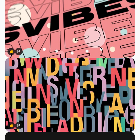
Premium
Premium
Generado por IA
Premium
Premium
Generado por IA