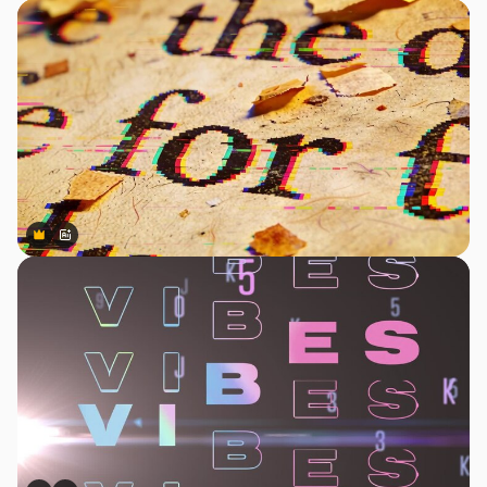
Premium
Premium
Generado por IA