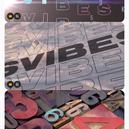
Premium
Premium
Generado por IA
Premium
Premium
Generado por IA