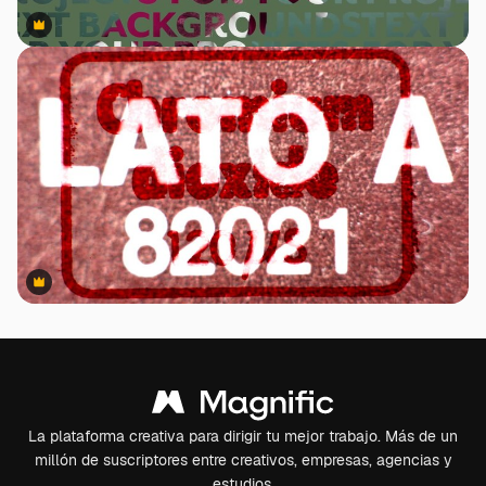
Premium
Premium
Premium
Premium
La plataforma creativa para dirigir tu mejor trabajo. Más de un
millón de suscriptores entre creativos, empresas, agencias y
estudios.