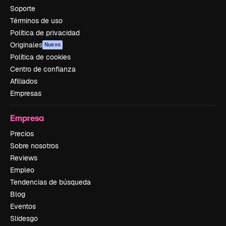
Soporte
Términos de uso
Política de privacidad
Originales
Nuevo
Política de cookies
Centro de confianza
Afiliados
Empresas
Empresa
Precios
Sobre nosotros
Reviews
Empleo
Tendencias de búsqueda
Blog
Eventos
Slidesgo