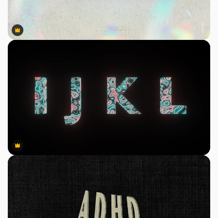
Premium
Premium
Premium
Premium