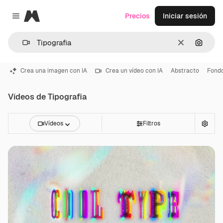
Magnific
Precios
Iniciar sesión
Close menu
Borrar
Buscar
Crea una imagen con IA
Crea un vídeo con IA
Abstracto
Fond
Vídeos de Tipografia
Vídeos
Filtros