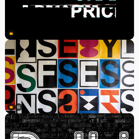
Premium
Premium
Premium
Premium
Generado por IA