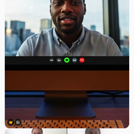
Premium
Premium
Generado por IA