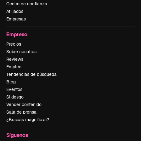
Centro de confianza
Afiliados
Empresas
Empresa
Precios
Sobre nosotros
Reviews
Empleo
Tendencias de búsqueda
Blog
Eventos
Slidesgo
Vender contenido
Sala de prensa
¿Buscas magnific.ai?
Síguenos