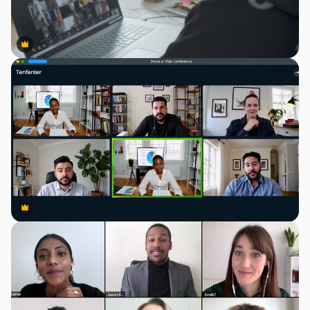
Premium
Premium
Premium
Premium