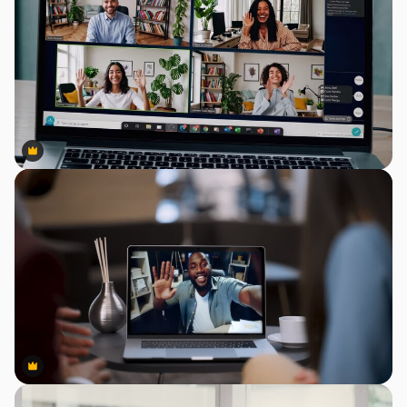
Premium
Premium
Premium
Premium