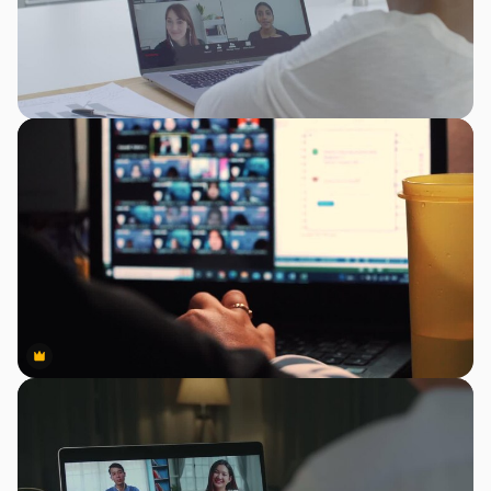
Premium
Premium