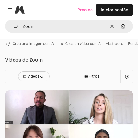
Magnific
Precios
Iniciar sesión
Close menu
Borrar
Buscar
Crea una imagen con IA
Crea un vídeo con IA
Abstracto
Fond
Vídeos de Zoom
Vídeos
Filtros