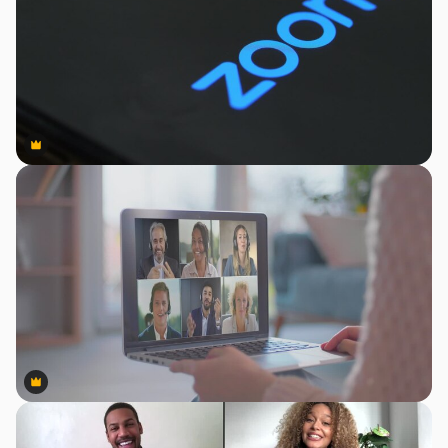
Premium
Premium
Premium
Premium