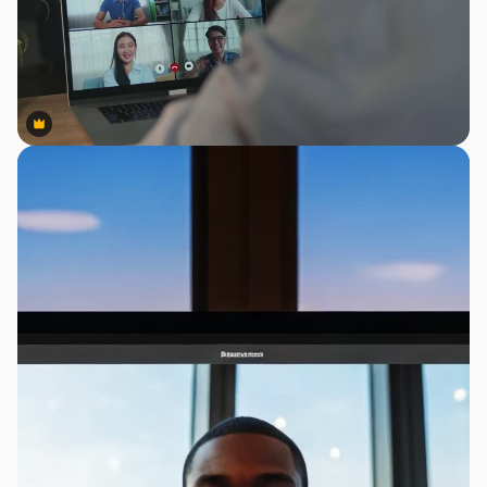
Premium
Premium