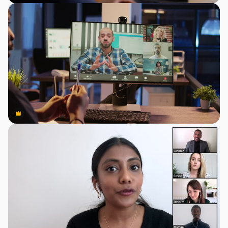
Premium
Premium