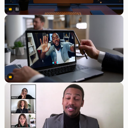
Premium
Premium
Generado por IA
Premium
Premium