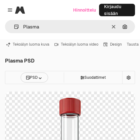
Kirjaudu
Magnific
Hinnoittelu
Close menu
sisään
Selkeä
Hae ku
Tekoälyn luoma kuva
Tekoälyn luoma video
Design
Tausta
Plasma PSD
PSD
Suodattimet