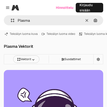
Kirjaudu
Magnific
Hinnoittelu
Close menu
sisään
Selkeä
Hae ku
Tekoälyn luoma kuva
Tekoälyn luoma video
Tekoälyn luoma 
Plasma Vektorit
Vektorit
Suodattimet