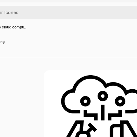
e cloud compu…
ing