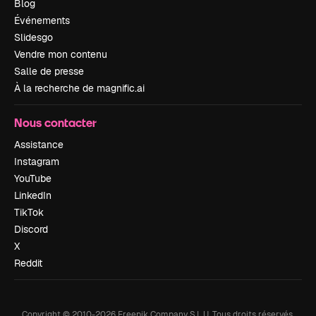
Blog
Événements
Slidesgo
Vendre mon contenu
Salle de presse
À la recherche de magnific.ai
Nous contacter
Assistance
Instagram
YouTube
LinkedIn
TikTok
Discord
X
Reddit
Copyright © 2010-
2026
Freepik Company S.L.U.
Tous droits réservés
.