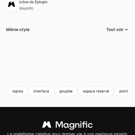
Icône de Épingle
Magnific
Même style
Tout voir
signes
interface
goupille
espace réservé
pointeur 
La plateforme créative pour donner vie à vos meilleurs projets.