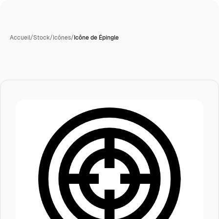
Accueil
/
Stock
/
Icônes
/
Icône de Épingle