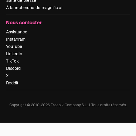
Salle de presse
À la recherche de magnific.ai
Nous contacter
Assistance
Instagram
YouTube
LinkedIn
TikTok
Discord
X
Reddit
Copyright © 2010-
2026
Freepik Company S.L.U.
Tous droits réservés
.