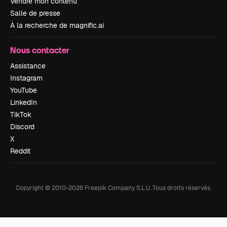
Vendre mon contenu
Salle de presse
À la recherche de magnific.ai
Nous contacter
Assistance
Instagram
YouTube
LinkedIn
TikTok
Discord
X
Reddit
Copyright © 2010-
2026
Freepik Company S.L.U.
Tous droits réservés
.