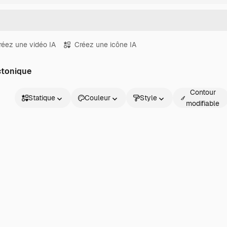
réez une vidéo IA
Créez une icône IA
ectonique
Contour
Statique
Couleur
Style
modifiable
Statique
Animé
Sticker
Interface