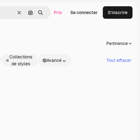
Prix
Se connecter
S’inscrire
Effacer
Rechercher par image
Rechercher
Pertinence
Collections
Avancé
Tout effacer
de styles