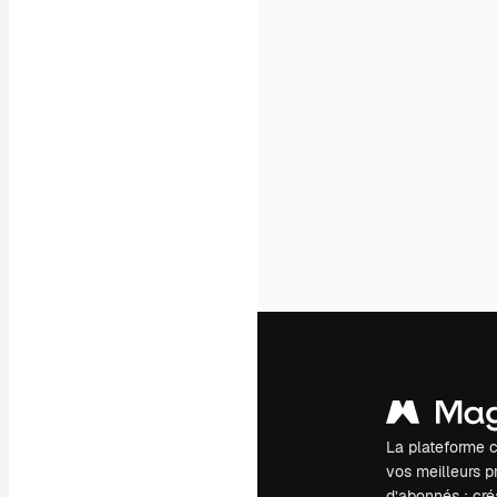
La plateforme c
vos meilleurs pr
d’abonnés : créa