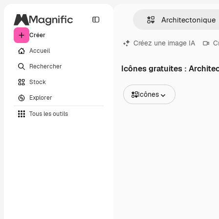
Créer
Créez une image IA
C
Accueil
Rechercher
Icônes gratuites : Archit
Stock
Icônes
Explorer
Toutes les images
Tous les outils
Vecteurs
Illustrations
Photos
PSD
Modèles
Mockups
Vidéos
Clips de vidéo
Graphiques animés
Templates vidéos
Icônes
Modèles 3D
Polices