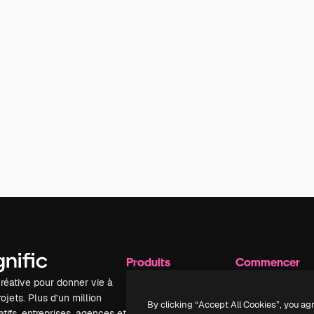
Produits
Commencer
réative pour donner vie à
Spaces
Academy
ojets. Plus d’un million
Assistant IA
Documentation
By clicking “Accept All Cookies”, you ag
tifs, entreprises, agences et