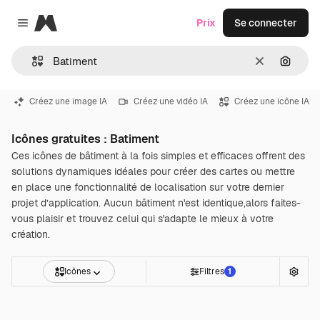
Magnific
Prix
Se connecter
Close menu
Effacer
Recher
Créez une image IA
Créez une vidéo IA
Créez une icône IA
Icônes gratuites : Batiment
Ces icônes de bâtiment à la fois simples et efficaces offrent des
solutions dynamiques idéales pour créer des cartes ou mettre
en place une fonctionnalité de localisation sur votre dernier
projet d’application. Aucun bâtiment n'est identique,alors faites-
vous plaisir et trouvez celui qui s'adapte le mieux à votre
création.
Icônes
Filtres
1