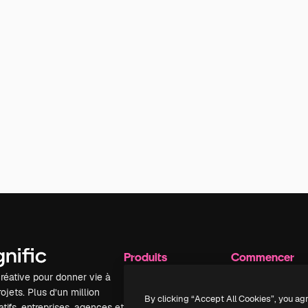
Produits
Commencer
réative pour donner vie à
Spaces
Academy
ojets. Plus d’un million
Assistant IA
Documentation
By clicking “Accept All Cookies”, you ag
tifs, entreprises, agences et