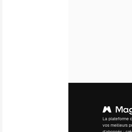
La plateforme c
vos meilleurs pr
d’abonnés : créa