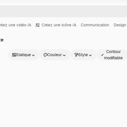
réez une vidéo IA
Créez une icône IA
Communication
Design
te
Contour
Statique
Couleur
Style
modifiable
Statique
Animé
Sticker
Interface