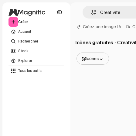
Créer
Créez une image IA
C
Accueil
Rechercher
Icônes gratuites : Creativi
Stock
Icônes
Explorer
Toutes les images
Tous les outils
Vecteurs
Illustrations
Photos
PSD
Modèles
Mockups
Vidéos
Clips de vidéo
Graphiques animés
Templates vidéos
Icônes
Modèles 3D
Polices