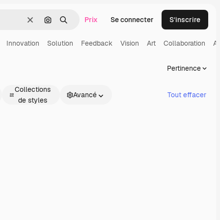
Prix
Se connecter
S’inscrire
Effacer
Rechercher par image
Rechercher
Innovation
Solution
Feedback
Vision
Art
Collaboration
A
Pertinence
Collections
Avancé
Tout effacer
de styles