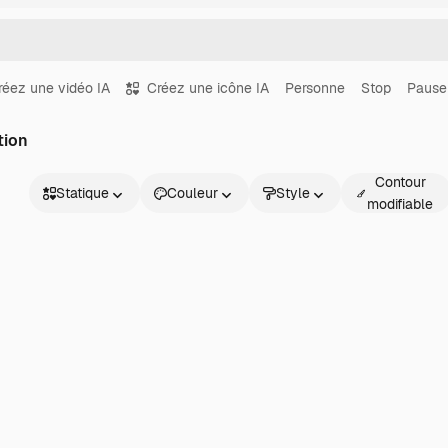
réez une vidéo IA
Créez une icône IA
Personne
Stop
Pause
tion
Contour
Statique
Couleur
Style
modifiable
Statique
Animé
Sticker
Interface