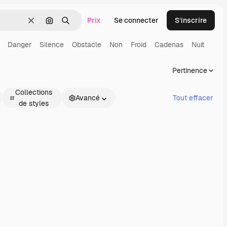
Prix
Se connecter
S’inscrire
Effacer
Rechercher par image
Rechercher
Danger
Silence
Obstacle
Non
Froid
Cadenas
Nuit
Pertinence
Collections
Avancé
Tout effacer
de styles