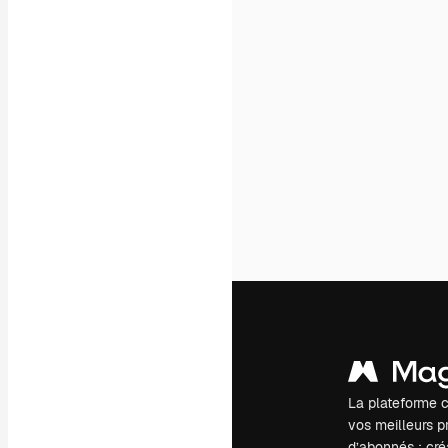
La plateforme c
vos meilleurs pr
d’abonnés : créa