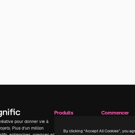
Produits
Commencer
réative pour donner vie à
Spaces
Academy
ojets. Plus d’un million
Assistant IA
Documentation
By clicking “Accept All Cookies”, you ag
tifs, entreprises, agences et