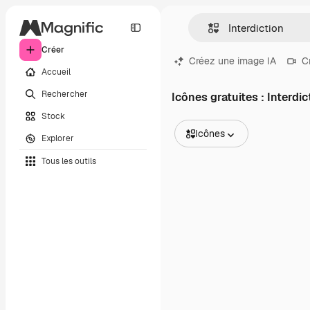
Créer
Créez une image IA
C
Accueil
Rechercher
Icônes gratuites : Interdic
Stock
Icônes
Explorer
Toutes les images
Tous les outils
Vecteurs
Illustrations
Photos
PSD
Modèles
Mockups
Vidéos
Clips de vidéo
Graphiques animés
Templates vidéos
Icônes
Modèles 3D
Polices