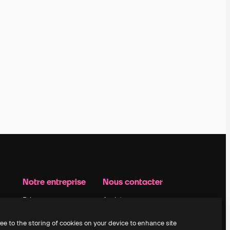
Notre entreprise
Nous contacter
Prix
Assistance
À propos de nous
Instagram
ree to the storing of cookies on your device to enhance site
Avis
YouTube