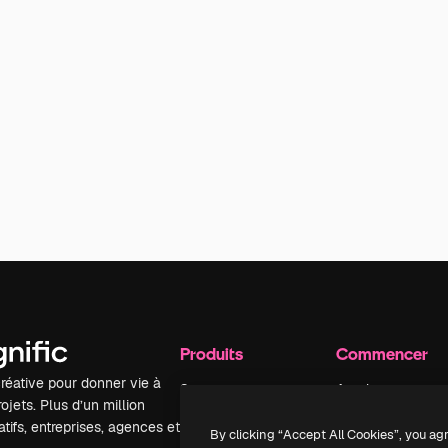
Produits
Commencer
réative pour donner vie à
Spaces
Academy
ojets. Plus d’un million
Assistant IA
Documentation
tifs, entreprises, agences et
By clicking “Accept All Cookies”, you ag
Générateur
Assistance