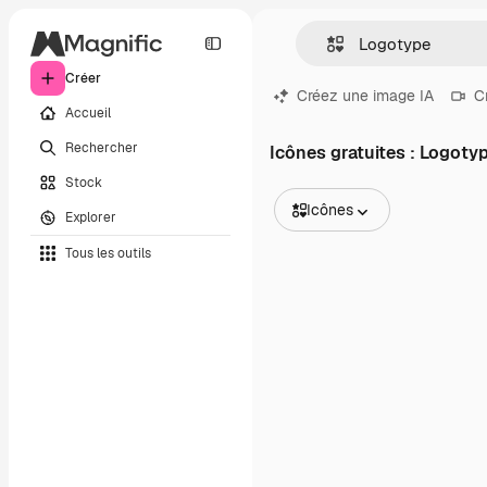
Créer
Créez une image IA
C
Accueil
Rechercher
Icônes gratuites : Logoty
Stock
Icônes
Explorer
Toutes les images
Tous les outils
Vecteurs
Illustrations
Photos
PSD
Modèles
Mockups
Vidéos
Clips de vidéo
Graphiques animés
Templates vidéos
Icônes
Modèles 3D
Polices