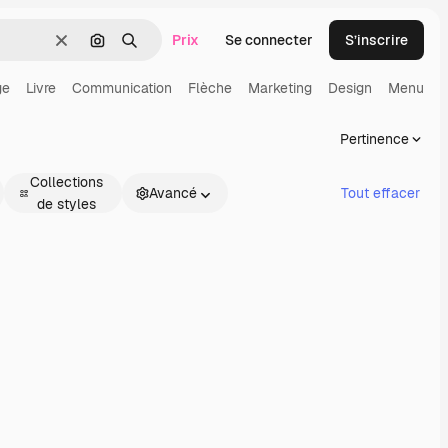
Prix
Se connecter
S’inscrire
Effacer
Rechercher par image
Rechercher
ge
Livre
Communication
Flèche
Marketing
Design
Menu
R
Pertinence
Collections
Avancé
Tout effacer
de styles