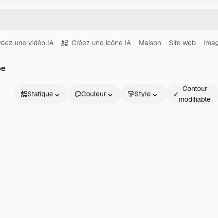
réez une vidéo IA
Créez une icône IA
Maison
Site web
Ima
pe
Contour
Statique
Couleur
Style
modifiable
Statique
Animé
Sticker
Interface