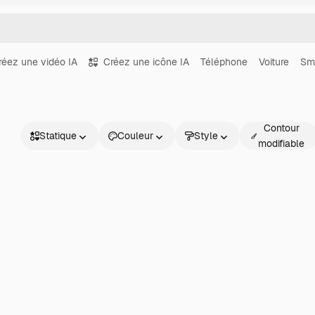
réez une vidéo IA
Créez une icône IA
Téléphone
Voiture
Sm
Contour
Statique
Couleur
Style
modifiable
Statique
Animé
Sticker
Interface