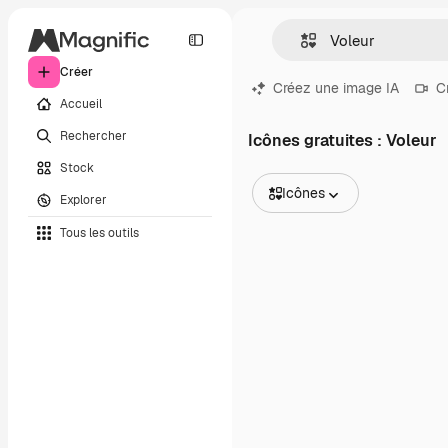
Créer
Créez une image IA
C
Accueil
Rechercher
Icônes gratuites : Voleur
Stock
Icônes
Explorer
Toutes les images
Tous les outils
Vecteurs
Illustrations
Photos
PSD
Modèles
Mockups
Vidéos
Clips de vidéo
Graphiques animés
Templates vidéos
Icônes
Modèles 3D
Polices