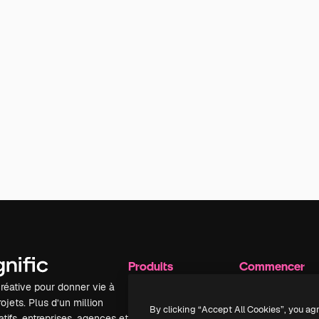
Produits
Commencer
réative pour donner vie à
Spaces
Academy
ojets. Plus d’un million
Assistant IA
Documentation
By clicking “Accept All Cookies”, you ag
tifs, entreprises, agences et