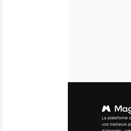
La plateforme c
vos meilleurs pr
d’abonnés : créa