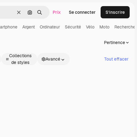
Prix
Se connecter
S’inscrire
Effacer
Rechercher par image
Rechercher
artphone
Argent
Ordinateur
Sécurité
Vélo
Moto
Recherche
Pertinence
Collections
Avancé
Tout effacer
de styles