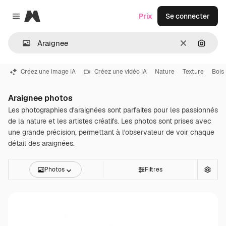
Magnific
Prix
Se connecter
Close menu
Effacer
Recher
Créez une image IA
Créez une vidéo IA
Nature
Texture
Bois
Araignee photos
Les photographies d'araignées sont parfaites pour les passionnés
de la nature et les artistes créatifs. Les photos sont prises avec
une grande précision, permettant à l'observateur de voir chaque
détail des araignées.
Photos
Filtres