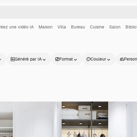
réez une vidéo IA
Maison
Villa
Bureau
Cuisine
Salon
Bibli
Généré par IA
Format
Couleur
Perso
Produits
Commencer