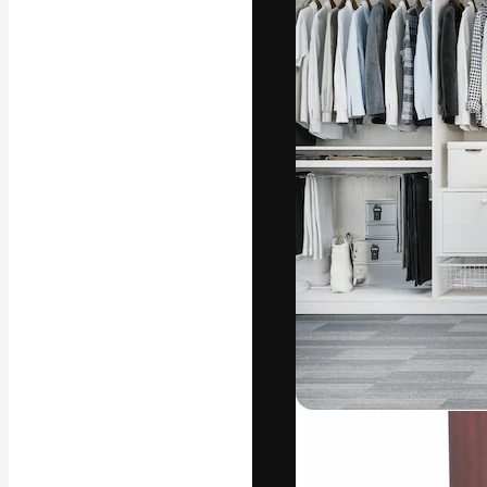
La plateforme c
vos meilleurs pr
d’abonnés : créa
studios.
Français
Copyright © 2010