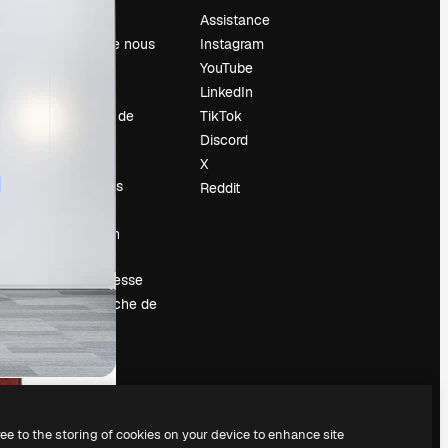
Prix
Assistance
À propos de nous
Instagram
Avis
YouTube
Carrières
LinkedIn
Tendances de
TikTok
recherche
Discord
Blog
X
Événements
Reddit
Slidesgo
Vendre mon
contenu
Salle de presse
À la recherche de
magnific.ai
ree to the storing of cookies on your device to enhance site