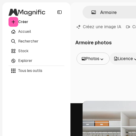
Créer
Créez une image IA
C
Accueil
Rechercher
Armoire photos
Stock
Photos
Licence
Explorer
Toutes les images
Tous les outils
Vecteurs
Illustrations
Photos
PSD
Modèles
Mockups
Vidéos
Clips de vidéo
Graphiques animés
Templates vidéos
Icônes
Modèles 3D
Polices