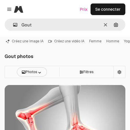
Magnific
Prix
Se connecter
Close menu
Effacer
Recher
Créez une image IA
Créez une vidéo IA
Femme
Homme
Yog
Gout photos
Photos
Filtres