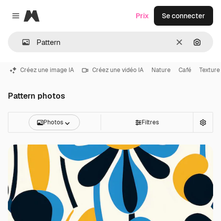
Magnific
Prix
Se connecter
Close menu
Effacer
Recher
Créez une image IA
Créez une vidéo IA
Nature
Café
Texture
Pattern photos
Photos
Filtres