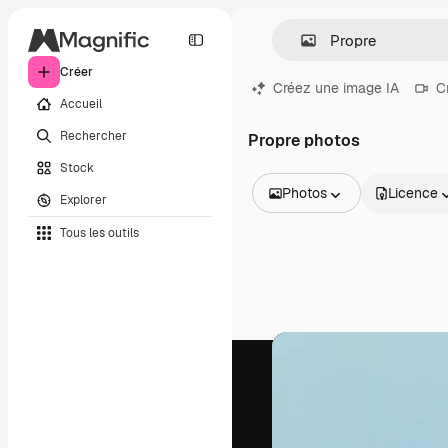
Créer
Créez une image IA
C
Accueil
Rechercher
Propre photos
Stock
Photos
Licence
Explorer
Toutes les images
Tous les outils
Vecteurs
Illustrations
Photos
PSD
Modèles
Mockups
Vidéos
Clips de vidéo
Graphiques animés
Templates vidéos
Icônes
Modèles 3D
Polices