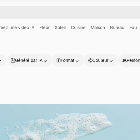
réez une vidéo IA
Fleur
Soleil
Cuisine
Maison
Bureau
Eau
Généré par IA
Format
Couleur
Perso
Produits
Commencer