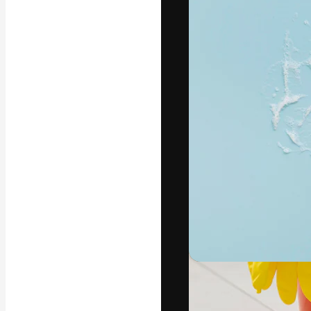
La plateforme c
vos meilleurs pr
d’abonnés : créa
studios.
Français
Copyright © 2010