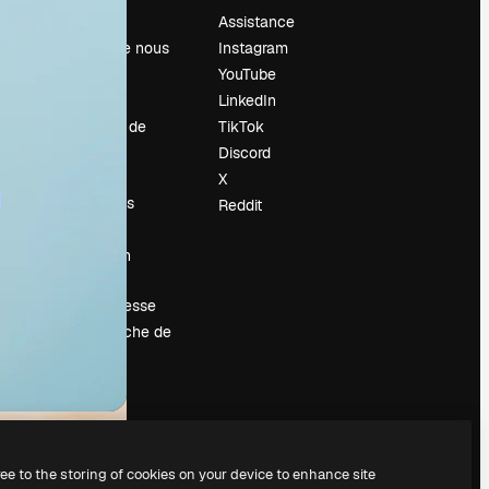
Prix
Assistance
À propos de nous
Instagram
Avis
YouTube
Carrières
LinkedIn
Tendances de
TikTok
recherche
Discord
Blog
X
Événements
Reddit
Slidesgo
Vendre mon
contenu
Salle de presse
À la recherche de
magnific.ai
ree to the storing of cookies on your device to enhance site