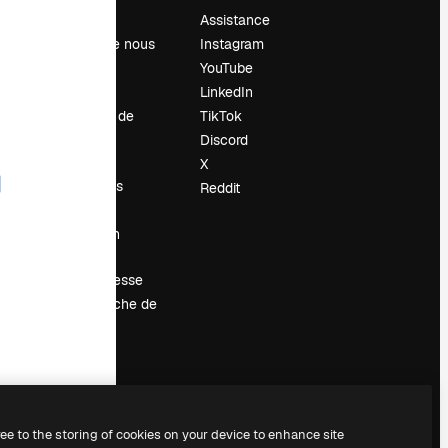
Prix
Assistance
À propos de nous
Instagram
Avis
YouTube
Carrières
LinkedIn
Tendances de
TikTok
recherche
Discord
Blog
X
Événements
Reddit
Slidesgo
Vendre mon
contenu
Salle de presse
À la recherche de
magnific.ai
ree to the storing of cookies on your device to enhance site