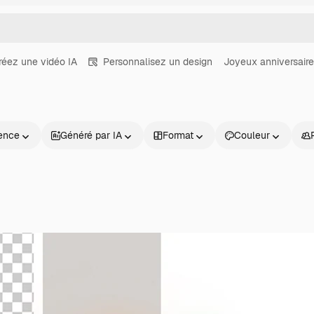
réez une vidéo IA
Personnalisez un design
Joyeux anniversaire
ence
Généré par IA
Format
Couleur
Produits
Commencer