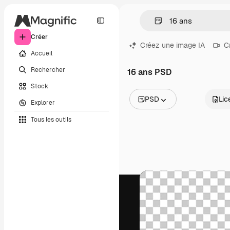
Créer
Créez une image IA
C
Accueil
Rechercher
16 ans PSD
Stock
PSD
Lic
Explorer
Toutes les images
Tous les outils
Vecteurs
Illustrations
Photos
PSD
Modèles
Mockups
Vidéos
Clips de vidéo
Graphiques animés
Templates vidéos
Icônes
Modèles 3D
Polices