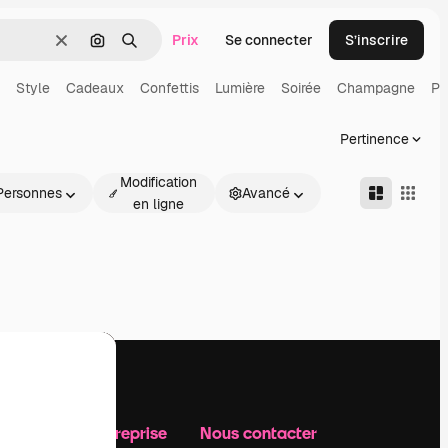
Prix
Se connecter
S’inscrire
Effacer
Rechercher par image
Rechercher
Style
Cadeaux
Confettis
Lumière
Soirée
Champagne
Pa
Pertinence
Modification
Personnes
Avancé
en ligne
Notre entreprise
Nous contacter