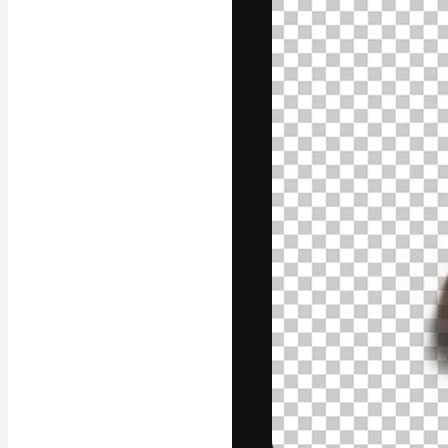
La plateforme c
vos meilleurs pr
d’abonnés : créa
studios.
Français
Copyright © 2010