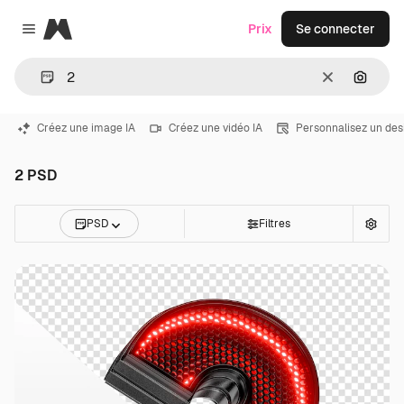
Magnific
Prix
Se connecter
Close menu
Effacer
Recher
Créez une image IA
Créez une vidéo IA
Personnalisez un des
2 PSD
PSD
Filtres