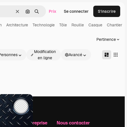
Prix
Se connecter
S’inscrire
Effacer
Rechercher par image
Rechercher
n
Architecture
Technologie
Tôle
Rouille
Casque
Chantier
Pertinence
Modification
Personnes
Avancé
en ligne
Notre entreprise
Nous contacter