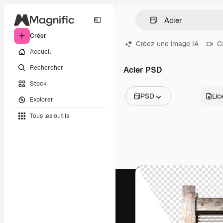
Créer
Créez une image IA
C
Accueil
Rechercher
Acier PSD
Stock
PSD
Lic
Explorer
Toutes les images
Tous les outils
Vecteurs
Illustrations
Photos
PSD
Modèles
Mockups
Vidéos
Clips de vidéo
Graphiques animés
Templates vidéos
Icônes
Modèles 3D
Polices