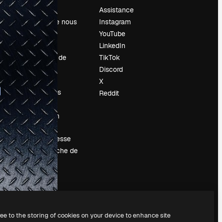
Prix
Assistance
À propos de nous
Instagram
Avis
YouTube
Carrières
LinkedIn
Tendances de
TikTok
recherche
Discord
Blog
X
Événements
Reddit
Slidesgo
Vendre mon
contenu
Salle de presse
À la recherche de
magnific.ai
ree to the storing of cookies on your device to enhance site