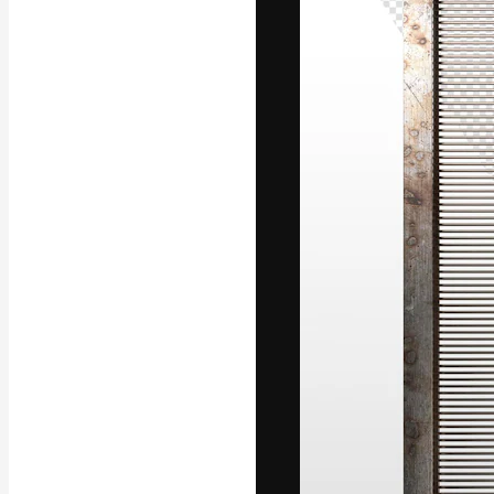
La plateforme c
vos meilleurs pr
d’abonnés : créa
studios.
Français
Copyright © 2010