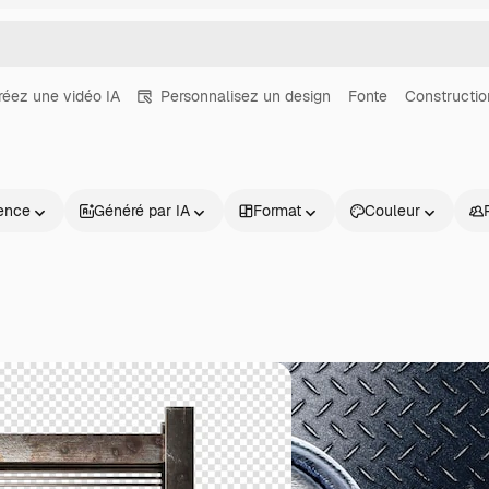
réez une vidéo IA
Personnalisez un design
Fonte
Constructio
ence
Généré par IA
Format
Couleur
Produits
Commencer