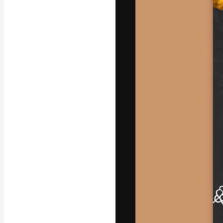
La plateforme c
vos meilleurs pr
d’abonnés : créa
studios.
Français
Copyright © 2010