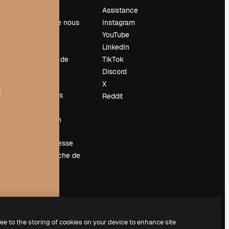
Prix
Assistance
À propos de nous
Instagram
Avis
YouTube
Carrières
LinkedIn
Tendances de
TikTok
recherche
Discord
Blog
X
Événements
Reddit
Slidesgo
Vendre mon
contenu
Salle de presse
À la recherche de
magnific.ai
ree to the storing of cookies on your device to enhance site