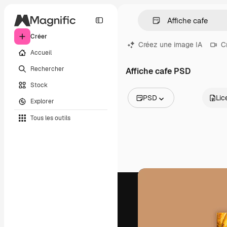
Créer
Créez une image IA
C
Accueil
Rechercher
Affiche cafe PSD
Stock
PSD
Lic
Explorer
Toutes les images
Tous les outils
Vecteurs
Illustrations
Photos
PSD
Modèles
Mockups
Vidéos
Clips de vidéo
Graphiques animés
Templates vidéos
Icônes
Modèles 3D
Polices