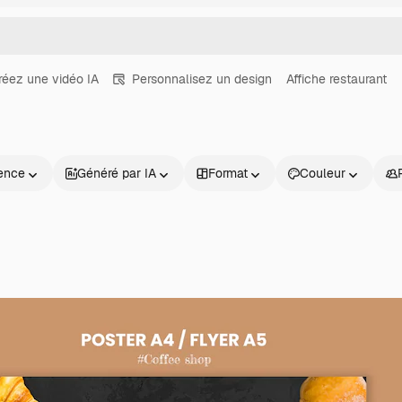
réez une vidéo IA
Personnalisez un design
Affiche restaurant
ence
Généré par IA
Format
Couleur
Produits
Commencer