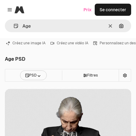
Magnific
Prix
Se connecter
Close menu
Effacer
Recher
Créez une image IA
Créez une vidéo IA
Personnalisez un des
Age PSD
PSD
Filtres