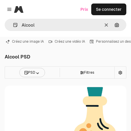
Magnific
Prix
Se connecter
Close menu
Effacer
Recher
Créez une image IA
Créez une vidéo IA
Personnalisez un des
Alcool PSD
PSD
Filtres