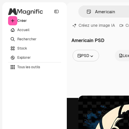
Créer
Créez une image IA
C
Accueil
Rechercher
Americain PSD
Stock
PSD
Lic
Explorer
Toutes les images
Tous les outils
Vecteurs
Illustrations
Photos
PSD
Modèles
Mockups
Vidéos
Clips de vidéo
Graphiques animés
Templates vidéos
Icônes
Modèles 3D
Polices