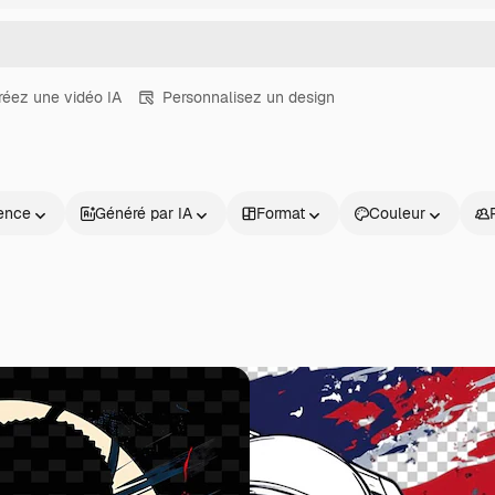
réez une vidéo IA
Personnalisez un design
ence
Généré par IA
Format
Couleur
Produits
Commencer