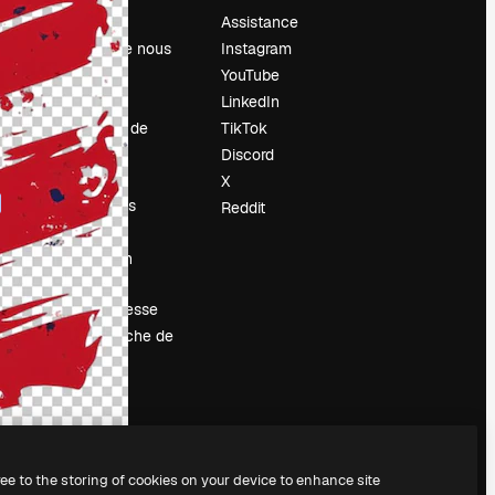
Prix
Assistance
À propos de nous
Instagram
Avis
YouTube
Carrières
LinkedIn
Tendances de
TikTok
recherche
Discord
Blog
X
Événements
Reddit
Slidesgo
Vendre mon
contenu
Salle de presse
À la recherche de
magnific.ai
ree to the storing of cookies on your device to enhance site