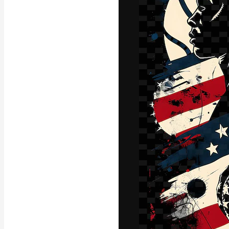
La plateforme c
vos meilleurs pr
d’abonnés : créa
studios.
Français
Copyright © 2010