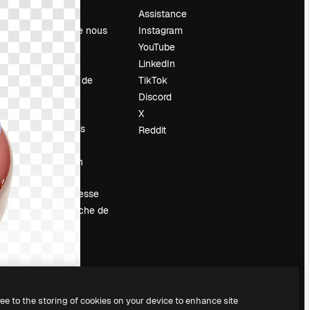
Prix
Assistance
À propos de nous
Instagram
Avis
YouTube
Carrières
LinkedIn
Tendances de
TikTok
recherche
Discord
Blog
X
Événements
Reddit
Slidesgo
Vendre mon
contenu
Salle de presse
À la recherche de
magnific.ai
ree to the storing of cookies on your device to enhance site