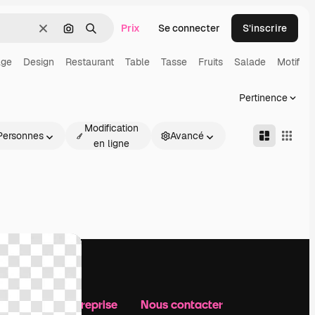
Prix
Se connecter
S’inscrire
Effacer
Rechercher par image
Rechercher
age
Design
Restaurant
Table
Tasse
Fruits
Salade
Motif
Pertinence
Modification
Personnes
Avancé
en ligne
Notre entreprise
Nous contacter