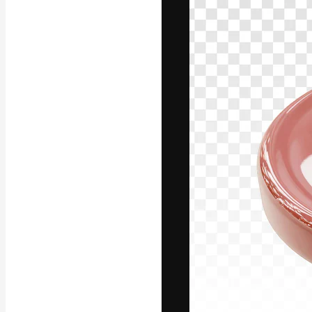
La plateforme c
vos meilleurs pr
d’abonnés : créa
studios.
Français
Copyright © 2010