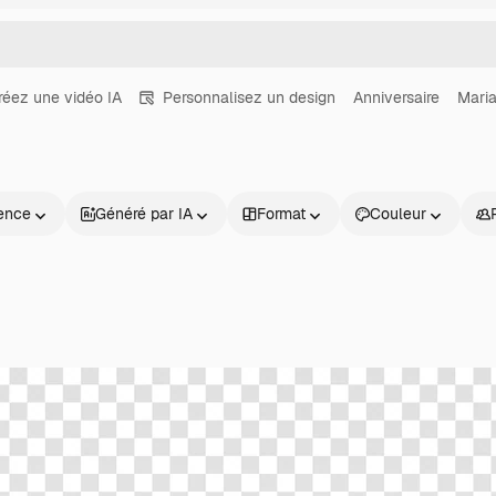
réez une vidéo IA
Personnalisez un design
Anniversaire
Mari
ence
Généré par IA
Format
Couleur
Produits
Commencer