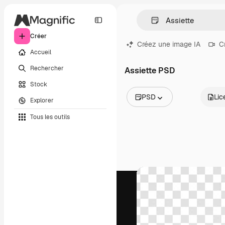
Créer
Créez une image IA
C
Accueil
Rechercher
Assiette PSD
Stock
PSD
Lic
Explorer
Toutes les images
Tous les outils
Vecteurs
Illustrations
Photos
PSD
Modèles
Mockups
Vidéos
Clips de vidéo
Graphiques animés
Templates vidéos
Icônes
Modèles 3D
Polices