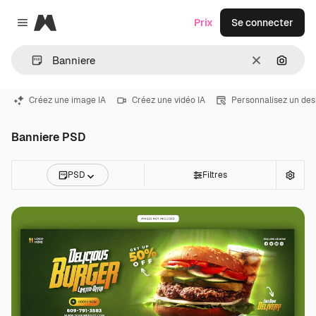
Magnific
Prix
Se connecter
Close menu
Effacer
Recher
Créez une image IA
Créez une vidéo IA
Personnalisez un des
Banniere PSD
PSD
Filtres