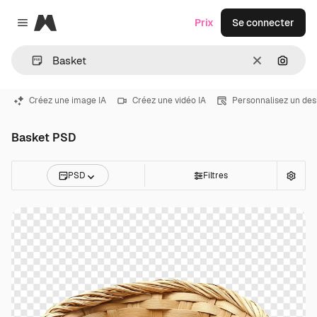
Magnific
Prix
Se connecter
Close menu
Effacer
Recher
Créez une image IA
Créez une vidéo IA
Personnalisez un des
Basket PSD
PSD
Filtres