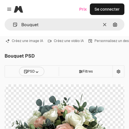
Magnific
Prix
Se connecter
Close menu
Effacer
Recher
Créez une image IA
Créez une vidéo IA
Personnalisez un des
Bouquet PSD
PSD
Filtres