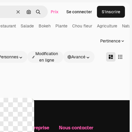
Prix
Se connecter
S’inscrire
Effacer
Rechercher par image
Rechercher
staurant
Salade
Bokeh
Plante
Chou fleur
Agriculture
Natu
Pertinence
Modification
Personnes
Avancé
en ligne
Notre entreprise
Nous contacter