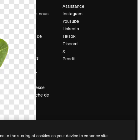
Prix
Assistance
À propos de nous
Instagram
Avis
YouTube
Carrières
LinkedIn
Tendances de
TikTok
recherche
Discord
Blog
X
Événements
Reddit
Slidesgo
Vendre mon
contenu
Salle de presse
À la recherche de
magnific.ai
ree to the storing of cookies on your device to enhance site