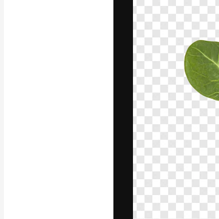
La plateforme c
vos meilleurs pr
d’abonnés : créa
studios.
Français
Copyright © 2010