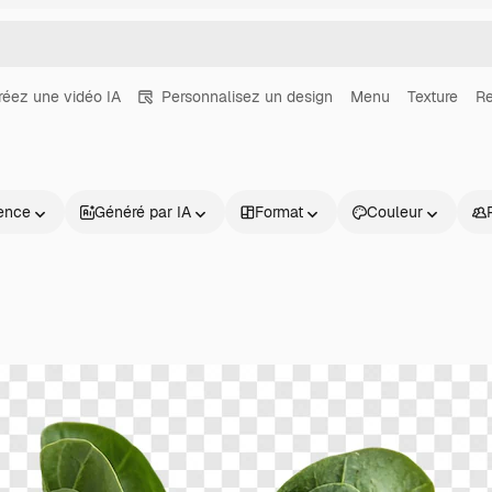
réez une vidéo IA
Personnalisez un design
Menu
Texture
Re
ence
Généré par IA
Format
Couleur
Produits
Commencer