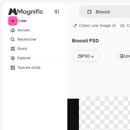
Créer
Créez une image IA
C
Accueil
Rechercher
Brocoli PSD
Stock
PSD
Lic
Explorer
Toutes les images
Tous les outils
Vecteurs
Illustrations
Photos
PSD
Modèles
Mockups
Vidéos
Clips de vidéo
Graphiques animés
Templates vidéos
Icônes
Modèles 3D
Polices