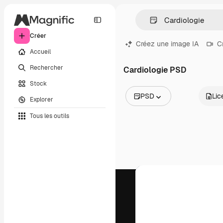
Créer
Créez une image IA
C
Accueil
Rechercher
Cardiologie PSD
Stock
PSD
Lic
Explorer
Toutes les images
Tous les outils
Vecteurs
Illustrations
Photos
PSD
Modèles
Mockups
Vidéos
Clips de vidéo
Graphiques animés
Templates vidéos
Icônes
Modèles 3D
Polices