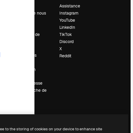
Prix
Assistance
À propos de nous
Instagram
Avis
YouTube
Carrières
LinkedIn
Tendances de
TikTok
recherche
Discord
Blog
X
Événements
Reddit
Slidesgo
Vendre mon
contenu
Salle de presse
À la recherche de
magnific.ai
ree to the storing of cookies on your device to enhance site