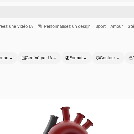
réez une vidéo IA
Personnalisez un design
Sport
Amour
St
ence
Généré par IA
Format
Couleur
Produits
Commencer