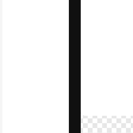
La plateforme c
vos meilleurs pr
d’abonnés : créa
studios.
Français
Copyright © 2010