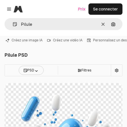
Magnific
Prix
Se connecter
Close menu
Effacer
Recher
Créez une image IA
Créez une vidéo IA
Personnalisez un des
Pilule PSD
PSD
Filtres