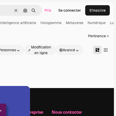
Prix
Se connecter
S’inscrire
Effacer
Rechercher par image
Rechercher
Intelligence artificielle
Hologramme
Metaverse
Numérique
Lun
Pertinence
Modification
Personnes
Avancé
en ligne
Notre entreprise
Nous contacter