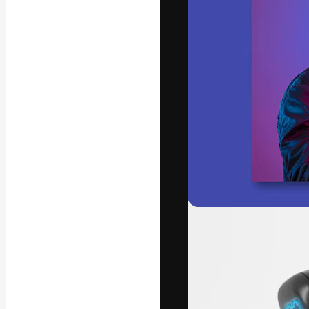
La plateforme c
vos meilleurs pr
d’abonnés : créa
studios.
Français
Copyright © 2010