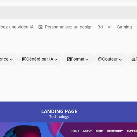
réez une vidéo IA
Personnalisez un design
3d
Vr
Gaming
ence
Généré par IA
Format
Couleur
Produits
Commencer