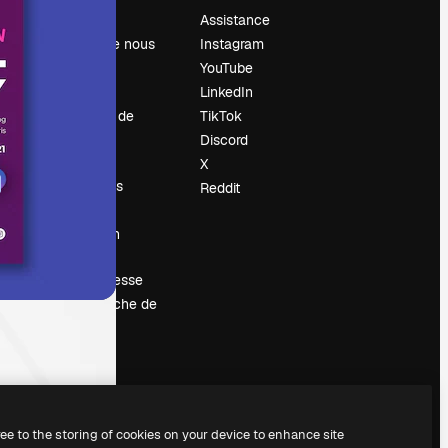
Prix
Assistance
À propos de nous
Instagram
Avis
YouTube
Carrières
LinkedIn
Tendances de
TikTok
recherche
Discord
Blog
X
Événements
Reddit
Slidesgo
Vendre mon
contenu
Salle de presse
À la recherche de
magnific.ai
ree to the storing of cookies on your device to enhance site