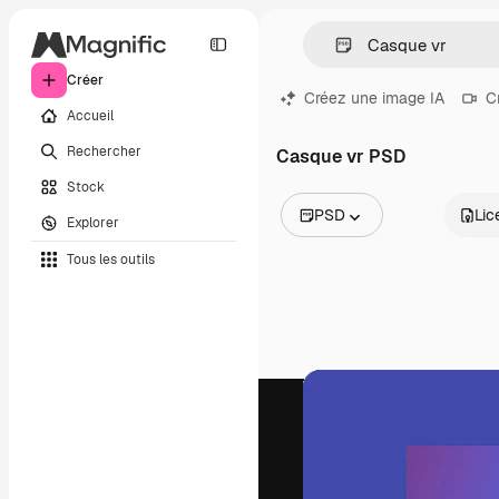
Créer
Créez une image IA
C
Accueil
Rechercher
Casque vr PSD
Stock
PSD
Lic
Explorer
Toutes les images
Tous les outils
Vecteurs
Illustrations
Photos
PSD
Modèles
Mockups
Vidéos
Clips de vidéo
Graphiques animés
Templates vidéos
Icônes
Modèles 3D
Polices