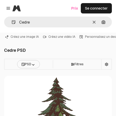
Magnific
Prix
Se connecter
Close menu
Effacer
Recher
Créez une image IA
Créez une vidéo IA
Personnalisez un des
Cedre PSD
PSD
Filtres