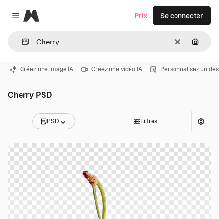
Magnific
Prix
Se connecter
Close menu
Effacer
Recher
Créez une image IA
Créez une vidéo IA
Personnalisez un des
Cherry PSD
PSD
Filtres