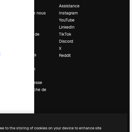
Prix
Assistance
À propos de nous
Instagram
Avis
YouTube
Carrières
LinkedIn
Tendances de
TikTok
recherche
Discord
Blog
X
Événements
Reddit
Slidesgo
Vendre mon
contenu
Salle de presse
À la recherche de
magnific.ai
ree to the storing of cookies on your device to enhance site