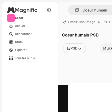
Créer
Créez une image IA
C
Accueil
Rechercher
Coeur humain PSD
Stock
PSD
Lic
Explorer
Toutes les images
Tous les outils
Vecteurs
Illustrations
Photos
PSD
Modèles
Mockups
Vidéos
Clips de vidéo
Graphiques animés
Templates vidéos
Icônes
Modèles 3D
Polices