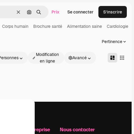
Prix
Se connecter
S’inscrire
Effacer
Rechercher par image
Rechercher
Corps humain
Brochure santé
Alimentation saine
Cardiologie
Pertinence
Modification
Personnes
Avancé
en ligne
Notre entreprise
Nous contacter