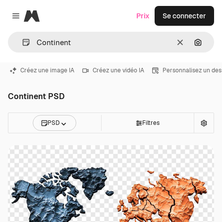
Magnific
Prix
Se connecter
Close menu
Effacer
Recher
Créez une image IA
Créez une vidéo IA
Personnalisez un des
Continent PSD
PSD
Filtres