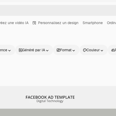
réez une vidéo IA
Personnalisez un design
Smartphone
Ordin
ence
Généré par IA
Format
Couleur
Produits
Commencer