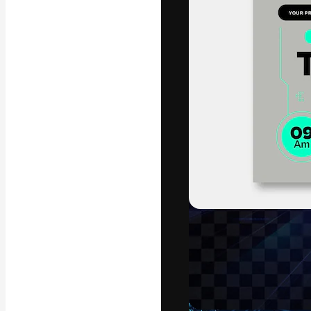
La plateforme c
vos meilleurs pr
d’abonnés : créa
studios.
Français
Copyright © 2010