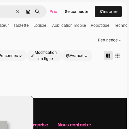
Prix
Se connecter
S’inscrire
Effacer
Rechercher par image
Rechercher
ateur
Tablette
Logiciel
Application mobile
Robotique
Technol
Pertinence
Modification
Personnes
Avancé
en ligne
Notre entreprise
Nous contacter