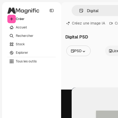
Créer
Créez une image IA
C
Accueil
Rechercher
Digital PSD
Stock
PSD
Lic
Explorer
Toutes les images
Tous les outils
Vecteurs
Illustrations
Photos
PSD
Modèles
Mockups
Vidéos
Clips de vidéo
Graphiques animés
Templates vidéos
Icônes
Modèles 3D
Polices