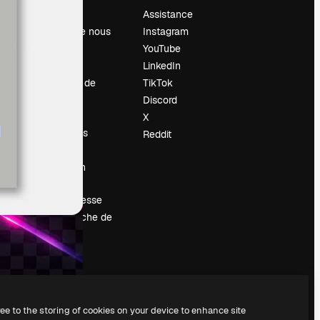
Prix
Assistance
À propos de nous
Instagram
Avis
YouTube
Carrières
LinkedIn
Tendances de
TikTok
recherche
Discord
Blog
X
Événements
Reddit
Slidesgo
Vendre mon
contenu
Salle de presse
À la recherche de
magnific.ai
ree to the storing of cookies on your device to enhance site