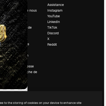
Prix
Assistance
À propos de nous
Instagram
Avis
YouTube
Carrières
LinkedIn
Tendances de
TikTok
recherche
Discord
Blog
X
Événements
Reddit
Slidesgo
Vendre mon
contenu
Salle de presse
À la recherche de
magnific.ai
ree to the storing of cookies on your device to enhance site