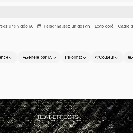
réez une vidéo IA
Personnalisez un design
Logo doré
Cadre d
ence
Généré par IA
Format
Couleur
Produits
Commencer