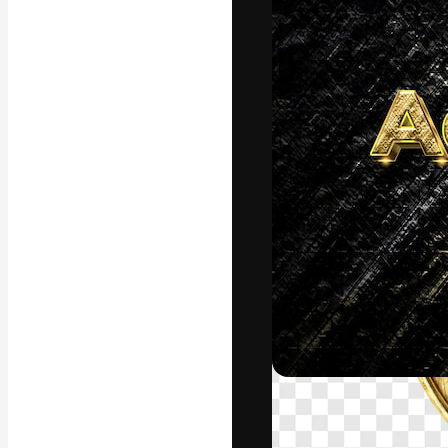
La plateforme c
vos meilleurs pr
d’abonnés : créa
studios.
Français
Copyright © 2010