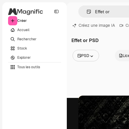
Créer
Créez une image IA
C
Accueil
Rechercher
Effet or PSD
Stock
PSD
Lic
Explorer
Toutes les images
Tous les outils
Vecteurs
Illustrations
Photos
PSD
Modèles
Mockups
Vidéos
Clips de vidéo
Graphiques animés
Templates vidéos
Icônes
Modèles 3D
Polices